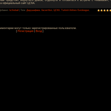
са официальный сайт ЦСКА.
Добавил
:
bcfireball
|
Теги
:
Дарушафака
,
баскетбол
,
ЦСКА
,
Turkish Airlines Euroleague
,
мментарии могут только зарегистрированные пользователи.
[
Регистрация
|
Вход
]