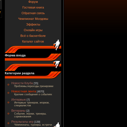
Форум
Гостевая книга
Обратная связь
Чемпионат Молдовы
Эффекты
Онлайн игры
Всё о баскетболе
Каталог сайтов
Форма входа
Категории раздела
Новости Клуба
[55]
Проблемы,переходы,тренировки
Новостная лента
[4670]
Краткие сообщения о событиях
Интервью
[7]
Интервью тренеров, игорков,
специалистов
Ветераны
[2]
События, игроки, тренеры,
соревнования
Результаты игр
[139]
Чемпионаты, турниры, встречи