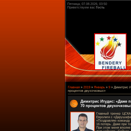
Пятница, 07.08.2026, 03:50
Приветствуем вас
Гость
Главная
»
2019
»
Январь
»
9
» Димитрис И
процентов двухочковых»
Димитрис Итудис: «Даже п
70 процентов двухочковы
Главный тренер ЦСКА
Евролиги с «Дарушафак
«Поздравляю команду 
16 потерь. Даже при т
При этом меня вполне 
дальнейшем. Сейчас н