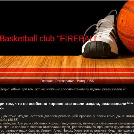
Basketball club "FIREBALL"
Главная
|
Регистрация
|
Вход
|
RSS
тудис: «Даже при том, что не особенно хорошо атаковали издали, реализовали 70
ри том, что не особенно хорошо атаковали издали, реализовали
23:12
х»
 Димитрис Итудис остался доволен реализацией бросков у своей команды в матч
ой» (80:65).
с победой. Сыграли собранно, хорошо защищались, вынудили соперников совершит
ом, что не особенно хорошо атаковали издали, реализовали 70 процентов двухочковых
устраивали наши броски. Уверен, Алек, Нандо, Уилл, все остальные, будут попадать 
ам предстоит вернуться домой, отдохнуть и готовиться к встрече с «Маккаби», 