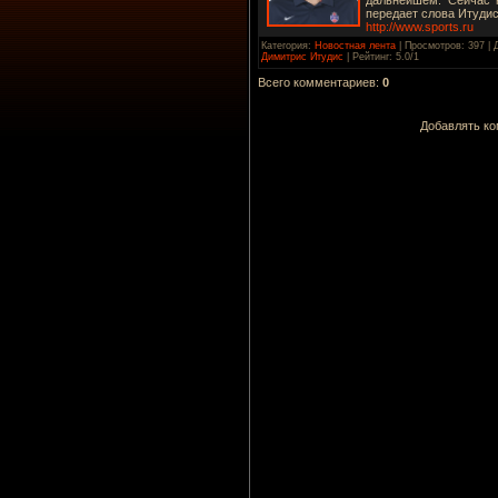
передает слова Итуди
http://www.sports.ru
Категория
:
Новостная лента
|
Просмотров
: 397 |
Димитрис Итудис
|
Рейтинг
:
5.0
/
1
Всего комментариев
:
0
Добавлять ко