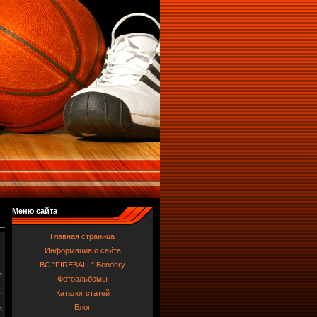
Меню сайта
Главная страница
Информация о сайте
BC "FIREBALL" Bendery
е
Фотоальбомы
ь
Каталог статей
.
Блог
в
–