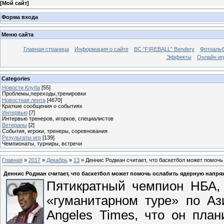
[
Мой сайт
]
Форма входа
Меню сайта
Главная страница
Информация о сайте
BC "FIREBALL" Bendery
Фотоаль
Эффекты
Онлайн иг
Categories
Новости Клуба
[55]
Проблемы,переходы,тренировки
Новостная лента
[4670]
Краткие сообщения о событиях
Интервью
[7]
Интервью тренеров, игорков, специалистов
Ветераны
[2]
События, игроки, тренеры, соревнования
Результаты игр
[139]
Чемпионаты, турниры, встречи
Главная
»
2017
»
Декабрь
»
13
» Деннис Родман считает, что баскетбол может помоч
Деннис Родман считает, что баскетбол может помочь ослабить ядерную напр
Пятикратный чемпион НБА, 
«гуманитарном туре» по Аз
Angeles Times, что он план