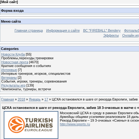
[
Мой сайт
]
Форма входа
Меню сайта
Главная страница
Информация о сайте
BC "FIREBALL" Bendery
Фотоаль
Эффекты
Онлайн иг
Categories
Новости Клуба
[55]
Проблемы,переходы,тренировки
Новостная лента
[4670]
Краткие сообщения о событиях
Интервью
[7]
Интервью тренеров, игорков, специалистов
Ветераны
[2]
События, игроки, тренеры, соревнования
Результаты игр
[139]
Чемпионаты, турниры, встречи
Главная
»
2018
»
Январь
»
17
» ЦСКА остановился в шаге от рекорда Евролиги, забив
ЦСКА остановился в шаге от рекорда Евролиги, забив 18 3-очковых в матче с
Московский ЦСКА в среду в рамках Евролиги обы
Армейцы общими усилиями реализовали 18 дальн
Рекорд Евролиги – 19 3-очковых «Сиены» в сезон
http://www.sports.ru