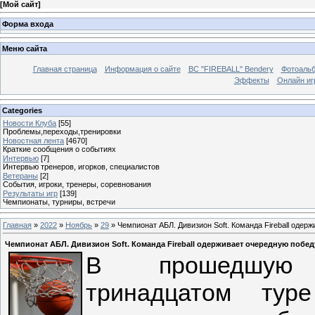
[
Мой сайт
]
Форма входа
Меню сайта
Главная страница
Информация о сайте
BC "FIREBALL" Bendery
Фотоаль
Эффекты
Онлайн иг
Categories
Новости Клуба
[55]
Проблемы,переходы,тренировки
Новостная лента
[4670]
Краткие сообщения о событиях
Интервью
[7]
Интервью тренеров, игорков, специалистов
Ветераны
[2]
События, игроки, тренеры, соревнования
Результаты игр
[139]
Чемпионаты, турниры, встречи
Главная
»
2022
»
Ноябрь
»
29
» Чемпионат АБЛ. Дивизион Soft. Команда Fireball оде
Чемпионат АБЛ. Дивизион Soft. Команда Fireball одерживает очередную побе
В прошедшу
тринадцатом тур