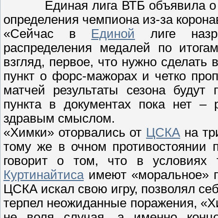
Единая лига ВТБ объявила о
определения чемпиона из-за корона
«Сейчас в
Единой
лиге назре
распределения медалей по итогам
взгляд, первое, что нужно сделать 
пункт о форс-мажорах и четко проп
матчей результаты сезона будут 
пункта в документах пока нет – 
здравым смыслом.
«Химки» оторвались от
ЦСКА
на тр
тому же в очном противостоянии 
говорит о том, что в условиях
Куртинайтиса
имеют «моральное» п
ЦСКА искал свою игру, позволял се
терпел неожиданные поражения, «Хи
не воля случая, а именно концо