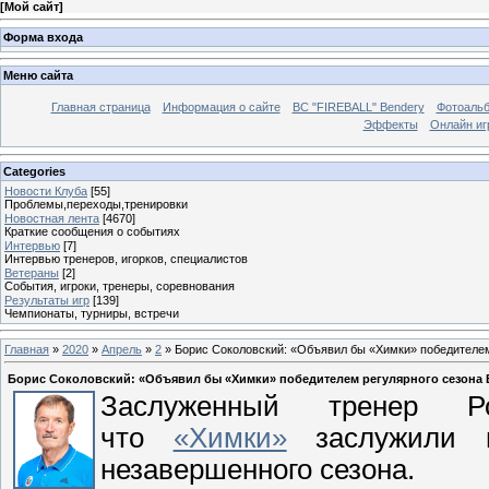
[
Мой сайт
]
Форма входа
Меню сайта
Главная страница
Информация о сайте
BC "FIREBALL" Bendery
Фотоаль
Эффекты
Онлайн иг
Categories
Новости Клуба
[55]
Проблемы,переходы,тренировки
Новостная лента
[4670]
Краткие сообщения о событиях
Интервью
[7]
Интервью тренеров, игорков, специалистов
Ветераны
[2]
События, игроки, тренеры, соревнования
Результаты игр
[139]
Чемпионаты, турниры, встречи
Главная
»
2020
»
Апрель
»
2
» Борис Соколовский: «Объявил бы «Химки» победителем 
Борис Соколовский: «Объявил бы «Химки» победителем регулярного сезона 
Заслуженный тренер Ро
что
«Химки»
заслужили п
незавершенного сезона.