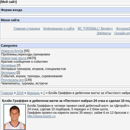
[
Мой сайт
]
Форма входа
Меню сайта
Главная страница
Информация о сайте
BC "FIREBALL" Bendery
Фотоаль
Эффекты
Онлайн иг
Categories
Новости Клуба
[55]
Проблемы,переходы,тренировки
Новостная лента
[4670]
Краткие сообщения о событиях
Интервью
[7]
Интервью тренеров, игорков, специалистов
Ветераны
[2]
События, игроки, тренеры, соревнования
Результаты игр
[139]
Чемпионаты, турниры, встречи
Главная
»
2018
»
Февраль
»
2
» Блэйк Гриффин в дебютном матче за «Пистонс» набрал
Блэйк Гриффин в дебютном матче за «Пистонс» набрал 24 очка и сделал 10 п
Блэйк Гриффин в четверг провел свой дебютный матч за «Детройт
24 очка, сделав 10 подборов, 5 передач и 2 блок-шота.
Гриффин провел на паркете около 35 минут, забив 6 из 12 бросков с
http://www.sports.ru