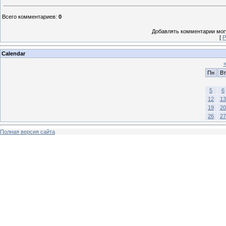
Всего комментариев
:
0
Добавлять комментарии могу
[
Р
Calendar
Пн
Вт
5
6
12
13
19
20
26
27
Полная версия сайта