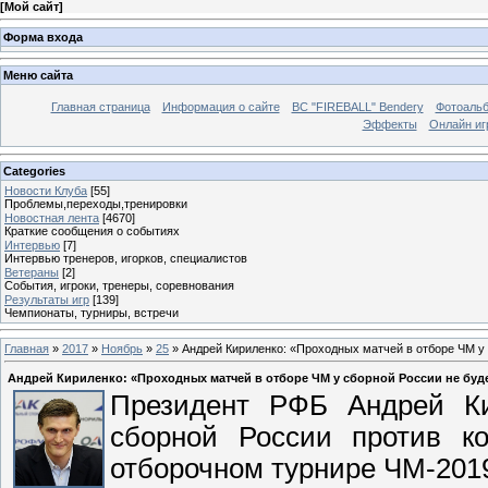
[
Мой сайт
]
Форма входа
Меню сайта
Главная страница
Информация о сайте
BC "FIREBALL" Bendery
Фотоаль
Эффекты
Онлайн иг
Categories
Новости Клуба
[55]
Проблемы,переходы,тренировки
Новостная лента
[4670]
Краткие сообщения о событиях
Интервью
[7]
Интервью тренеров, игорков, специалистов
Ветераны
[2]
События, игроки, тренеры, соревнования
Результаты игр
[139]
Чемпионаты, турниры, встречи
Главная
»
2017
»
Ноябрь
»
25
» Андрей Кириленко: «Проходных матчей в отборе ЧМ у 
Андрей Кириленко: «Проходных матчей в отборе ЧМ у сборной России не буд
Президент РФБ Андрей Ки
сборной России против к
отборочном турнире ЧМ-201